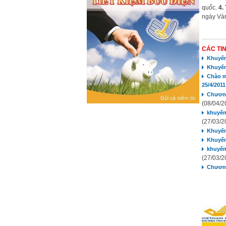
quốc.
4.
ngày Và
CÁC TI
Khuyến
Khuyến
Chào m
25/4/2011
Chương
(08/04/2
khuyến
(27/03/2
Khuyến
Khuyến
khuyến
(27/03/2
Chương