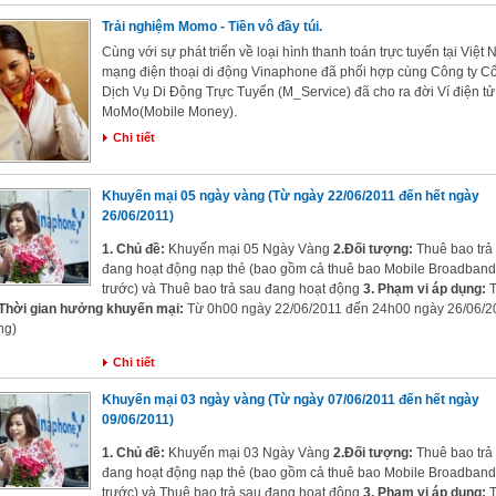
Trải nghiệm Momo - Tiền vô đầy túi.
Cùng với sự phát triển về loại hình thanh toán trực tuyến tại Việt 
mạng điện thoại di động Vinaphone đã phối hợp cùng Công ty C
Dịch Vụ Di Động Trực Tuyến (M_Service) đã cho ra đời Ví điện tử
MoMo(Mobile Money).
Chi tiết
Khuyến mại 05 ngày vàng (Từ ngày 22/06/2011 đến hết ngày
26/06/2011)
1. Chủ đề:
Khuyến mại 05 Ngày Vàng
2.Đối tượng:
Thuê bao trả
đang hoạt động nạp thẻ (bao gồm cả thuê bao Mobile Broadband 
trước) và
Thuê bao trả sau đang hoạt động
3. Phạm vi áp dụng:
T
 Thời gian hưởng khuyến mại:
Từ 0h00 ngày 22/06/2011 đến 24h00 ngày 26/06/2
ng)
Chi tiết
Khuyến mại 03 ngày vàng (Từ ngày 07/06/2011 đến hết ngày
09/06/2011)
1. Chủ đề:
Khuyến mại 03 Ngày Vàng
2.Đối tượng:
Thuê bao trả
đang hoạt động nạp thẻ (bao gồm cả thuê bao Mobile Broadband 
trước) và
Thuê bao trả sau đang hoạt động
3. Phạm vi áp dụng:
T