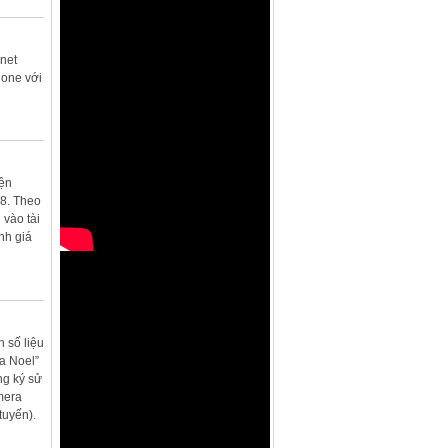
(%năm)
- Kỳ hạn 01 tháng
3,09
- Kỳ hạn 02 tháng
3,08
- Kỳ hạn 03 tháng
3,37
net
- Kỳ hạn 04 tháng
3,36
hone với
- Kỳ hạn 05 tháng
3,35
- Kỳ hạn 06 tháng
4,20
- Kỳ hạn 07 tháng
4,19
- Kỳ hạn 08 tháng
4,18
- Kỳ hạn 09 tháng
4,35
- Kỳ hạn 12 tháng
5,39
- Kỳ hạn 13 tháng
5,45
iện
- Kỳ hạn 15 tháng
5,40
8. Theo
- Kỳ hạn 16 tháng
5,38
vào tài
- Kỳ hạn 18 tháng
5,33
- Kỳ hạn 24 tháng
5,19
nh giá
- Kỳ hạn 25 tháng
5,17
- Kỳ hạn 36 tháng
4,94
 số liệu
a Noel”
ng ký sử
mera
tuyến).