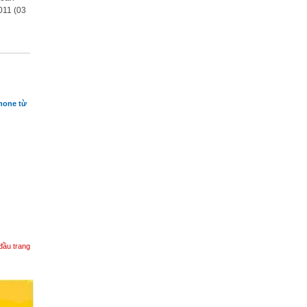
011 (03
Sàn giao dịch TMĐT Tỉnh Đồng Nai
hone từ
đầu trang