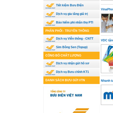
Tiết kiệm Bưu Điện
VinaPhon
Dịch vụ gia tăng giá trị
Bảo hiểm phi nhân thọ PTI
PHÂN PHỐI - TRUYỀN THÔNG
Dịch vụ Viễn thông - CNTT
VDC tặng
Sim Bông Sen (Topup)
CÔNG BỐ CHẤT LƯỢNG
Dịch vụ nhận gửi hồ sơ
Dịch vụ Bưu chính KT1
DANH SÁCH BƯU GỬI VTN
Nhanh t