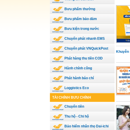
Bưu phẩm thường
Bưu phẩm bảo đảm
Bưu kiện trong nước
Chuyển phát nhanh EMS
Chuyển phát VNQuickPost
Khuyễn m
Phát hàng thu tiền COD
Hành chính công
Phát hành báo chí
Loggistics Eco
TÀI CHÍNH BƯU CHÍNH
Chuyển tiền
Thu hộ - Chi hộ
Bảo hiểm nhân thọ Dai-ichi