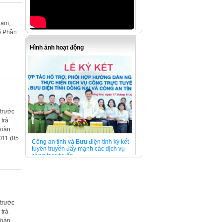
Nam,
ổ Phần
Hình ảnh hoạt động
 trước
trả
oàn
011 (05
Công an tỉnh và Bưu điện tỉnh ký kết
tuyên truyền đẩy mạnh các dịch vụ
công trực tuyến
 trước
trả
oàn