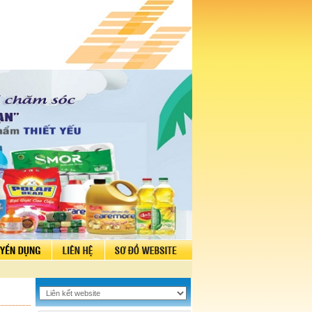
1. Tiết kiệm không kỳ
1,00
hạn
2. Tiền gửi Tài khoản cá
1,00
nhân
3. Tiết kiệm có kỳ hạn rút 1 lần
- Kỳ hạn 01 tháng
3,10
- Kỳ hạn 02 tháng
3,10
- Kỳ hạn 03 tháng
3,40