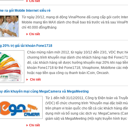
Chi tiết
e ra gói Mobile Internet siêu rẻ
Từ ngày 20/12, mạng di động VinaPhone đã cung cấp gói cước Inter
Mobile mang tên MAX dành cho thuê bao trả trước và trả sau VinaP
chỉ 40.000 đồng/tháng
Chi tiết
 20% trị giá tài khoản Fone1718
Chào mừng năm mới 2012, từ ngày 10/12 đến 23/1, VDC thực h
chương trình khuyến mại dành cho khách hàng nạp thẻ Fone171
đó, các khách hàng sẽ được hưởng khuyến mại 20% khi nạp tiền 
khoản Fone1718 từ thẻ Fone1718, Vinaphone, Mobifone các mệ
hoặc nạp tiền qua công cụ thanh toán iCoin, Oncash.
Chi tiết
ay đón khuyến mại cùng MegaCamera và MegaMeeting
Từ 1 đến hết 31/12/2011, Công ty Điện toán và Truyền
(VDC) tổ chức chương trình “Khuyến mại đặc biệt mù
trên phạm vi toàn quốc cho tất cả các khách hàng đă
dụng mới và bổ sung các dịch vụ: MegaCamera (Ca
giám sát) và MegaMeeting (Hội nghị truyền hình trực 
Chi tiết