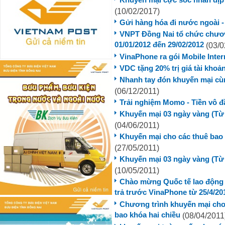
Khuyễn mại cực sốc nhân dịp l
(10/02/2017)
Gửi hàng hóa đi nước ngoài - 
VNPT Đồng Nai tổ chức chươn
01/01/2012 đến 29/02/2012
(03/0
VinaPhone ra gói Mobile Inter
VDC tặng 20% trị giá tài kho
Nhanh tay đón khuyến mại c
(06/12/2011)
Trải nghiệm Momo - Tiền vô đầ
Khuyến mại 03 ngày vàng (Từ 
(04/06/2011)
Khuyến mại cho các thuê bao
(27/05/2011)
Khuyến mại 03 ngày vàng (Từ 
(10/05/2011)
Chào mừng Quốc tế lao động 1
trả trước VinaPhone từ 25/4/20
Chương trình khuyến mại cho
bao khóa hai chiều
(08/04/2011