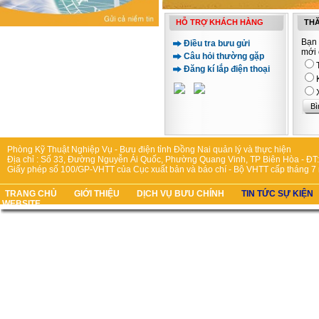
HỖ TRỢ KHÁCH HÀNG
THĂ
Bạn 
Điều tra bưu gửi
mới 
Câu hỏi thường gặp
Đăng kí lắp điện thoại
Phòng Kỹ Thuật Nghiệp Vụ - Bưu điện tỉnh Đồng Nai quản lý và thực hiện
Địa chỉ : Số 33, Đường Nguyễn Ái Quốc, Phường Quang Vinh, TP Biên Hòa - ĐT:
Giấy phép số 100/GP-VHTT của Cục xuất bản và báo chí - Bộ VHTT cấp tháng 7
TRANG CHỦ
GIỚI THIỆU
DỊCH VỤ BƯU CHÍNH
TIN TỨC SỰ KIỆN
WEBSITE