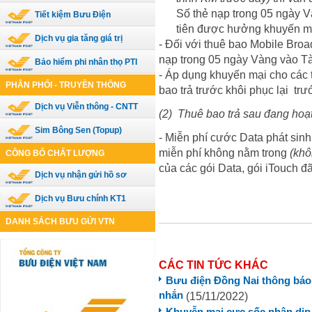
Số thẻ nạp trong 05 ngày V
Tiết kiệm Bưu Điện
tiên được hưởng khuyến mạ
Dịch vụ gia tăng giá trị
- Đối với thuê bao Mobile Broa
nạp trong 05 ngày Vàng vào T
Bảo hiểm phi nhân thọ PTI
- Áp dụng khuyến mại cho các t
PHÂN PHỐI - TRUYỀN THÔNG
bao trả trước khôi phục lại tr
Dịch vụ Viễn thông - CNTT
(2)
Thuê bao trả sau đang hoạ
Sim Bông Sen (Topup)
- Miễn phí cước Data phát sin
miễn phí không nằm trong
(khô
CÔNG BỐ CHẤT LƯỢNG
của các gói Data, gói iTouch đ
Dịch vụ nhận gửi hồ sơ
Dịch vụ Bưu chính KT1
DANH SÁCH BƯU GỬI VTN
CÁC TIN TỨC KHÁC
Bưu điện Đồng Nai thông báo 
nhắn
(15/11/2022)