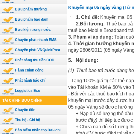
Khuyến mại 05 ngày vàng (Từ ng
Bưu phẩm thường
1. Chủ đề:
Khuyến mại 05
Bưu phẩm bảo đảm
2.Đối tượng:
Thuê bao trả
Bưu kiện trong nước
thuê bao Mobile Broadband trả
3. Phạm vi áp dụng:
Toàn quố
Chuyển phát nhanh EMS
4. Thời gian hưởng khuyến m
ngày 2606/2011 (05 ngày Vàng
Chuyển phát VNQuickPost
5.
Nội dung:
Phát hàng thu tiền COD
(1)
Thuê bao trả trước đang ho
Hành chính công
- Tặng 100% giá trị các thẻ nạ
Phát hành báo chí
vào Tài khoản KM & 50% vào 
Loggistics Eco
- Đối với các thuê bao kích h
khuyến mại trước đây được hư
TÀI CHÍNH BƯU CHÍNH
05 ngày Vàng sẽ được hưởng 
Chuyển tiền
+ Nạp đủ số lượng thẻ đầu
trước đây)
thì tiếp tục đư
Thu hộ - Chi hộ
+ Chưa nạp đủ số lượng th
Bảo hiểm nhân thọ Dai-ichi
trình KM trước đây)
thì vẫn