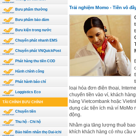
Trải nghiệm Momo - Tiền vô đầy
Bưu phẩm thường
Bưu phẩm bảo đảm
Bưu kiện trong nước
Chuyển phát nhanh EMS
Chuyển phát VNQuickPost
Phát hàng thu tiền COD
Hành chính công
Phát hành báo chí
loại hóa đơn điện thoại, Inter
Loggistics Eco
chuyển tiền vào ví, khách hàng 
hàng Vietcombank hoặc Vietin
TÀI CHÍNH BƯU CHÍNH
dụng các tiện ích mà ví MoMo m
Chuyển tiền
động.
Thu hộ - Chi hộ
Nhằm gia tăng lượng thuê bao 
khích khách hàng có nhu cầu về
Bảo hiểm nhân thọ Dai-ichi