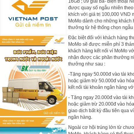
16Gb ; 09 giải ba- điện thoại
được quay số ngẫu nhiên theo 
khích với giá trị 100,000 VND 
MoMo dành cho những khách h
thưởng từ hệ thống chọn ngẫu 
Đặc biệt đối với khách hàng th
MoMo sẽ được miễn phí 3 tháng
khách hàng kết nối ví MoMo với
nhận được các phần thưởng nh
thưởng như sau :
-Tặng ngay 50.000đ vào tài kho
hoặc giảm trừ 50.000đ vào hóa 
kết nối tài khoản ngân hàng vớ
- Tặng ngay 20.000đ vào tài kh
hoặc giảm trừ 20.000đ vào hóa 
giao dịch bất kỳ đầu tiên qua v
ngân hàng.
Ngoài cơ hội trúng lớn từ chươ
MoMo, khách hàng có thể thực h