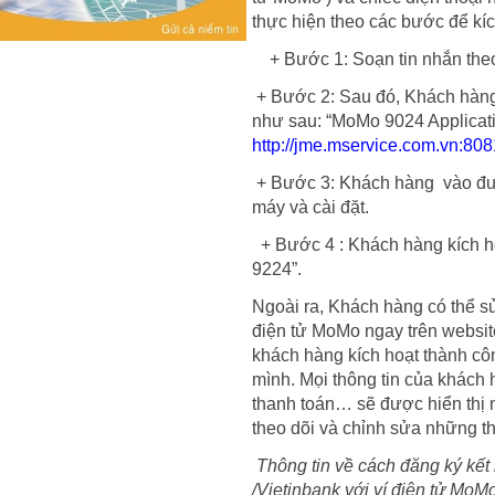
thực hiện theo các bước để kíc
+ Bước 1: Soạn tin nhắn the
+ Bước 2: Sau đó, Khách hàng
như sau: “MoMo 9024 Applicat
http://jme.mservice.com.vn:80
+ Bước 3: Khách hàng vào đườ
máy và cài đặt.
+ Bước 4 : Khách hàng kích h
9224”.
Ngoài ra, Khách hàng có thể sử
điện tử MoMo ngay trên websi
khách hàng kích hoạt thành cô
mình. Mọi thông tin của khách 
thanh toán… sẽ được hiển thị n
theo dõi và chỉnh sửa những th
Thông tin về cách đăng ký kết
/Vietinbank với ví điện tử MoM