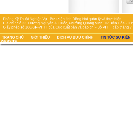
Phòng Kỹ Thuật Nghiệp Vụ - Bưu điện tỉnh Đồng Nai quản lý và thực hiện
Địa chỉ : Số 33, Đường Nguyễn Ái Quốc, Phường Quang Vinh, TP Biên Hòa - ĐT:
Giấy phép số 100/GP-VHTT của Cục xuất bản và báo chí - Bộ VHTT cấp tháng 7
TRANG CHỦ
GIỚI THIỆU
DỊCH VỤ BƯU CHÍNH
TIN TỨC SỰ KIỆN
WEBSITE