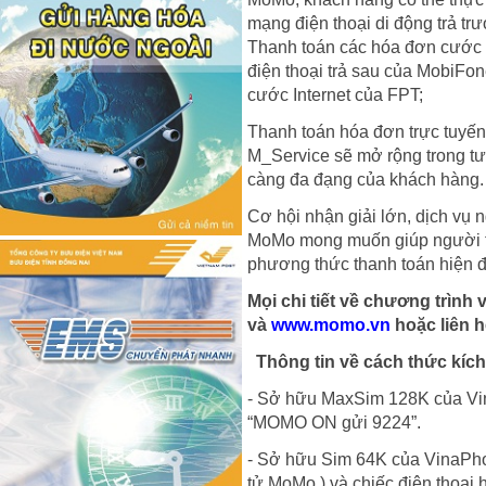
mạng điện thoại di động trả tr
Thanh toán các hóa đơn cước 
điện thoại trả sau của MobiFo
cước Internet của FPT;
Thanh toán hóa đơn trực tuyến
M_Service sẽ mở rộng trong t
càng đa đạng của khách hàng.
Cơ hội nhận giải lớn, dịch vụ 
MoMo mong muốn giúp người ti
phương thức thanh toán hiện đạ
Mọi chi tiết về chương trình 
và
www.momo.vn
hoặc liên h
Thông tin về cách thức kích
- Sở hữu MaxSim 128K của Vi
“MOMO ON gửi 9224”.
- Sở hữu Sim 64K của VinaPho
tử MoMo ) và chiếc điện thoại 