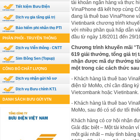
tài khoản ngân hàng và thực hi
Tiết kiệm Bưu Điện
VinaPhone đã kết hợp cùng C
đang là thuê bao VinaPhone v
Dịch vụ gia tăng giá trị
Vietinbank chương trình khuyến
Bảo hiểm phi nhân thọ PTI
với nhiều phần quà hấp dẫn và 
đầu từ ngày 1/8/2011 đến 29/10
PHÂN PHỐI - TRUYỀN THÔNG
Chương trình khuyến mãi “Tr
Dịch vụ Viễn thông - CNTT
619 giải thưởng, tổng giá trị
Sim Bông Sen (Topup)
nhận được mã dự thưởng từ 
một trong các cách thức sau 
CÔNG BỐ CHẤT LƯỢNG
- Khách hàng là thuê bao Vina
Dịch vụ nhận gửi hồ sơ
điện tử MoMo, chỉ cần đăng ký
Dịch vụ Bưu chính KT1
Vietcombank hoặc Vietinban
DANH SÁCH BƯU GỬI VTN
- Khách hàng là thuê bao VinaP
MoMo, sau đó có số dư tối thi
Khách hàng có cơ hội nhận đư
Giải đặc biệt – Một tài khoản v
một giải nhất – máy tính bảng I