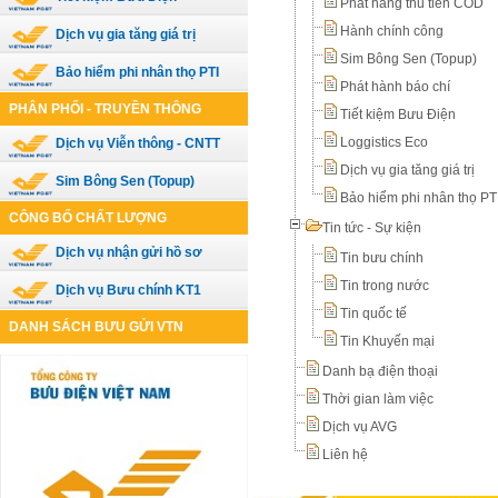
Phát hàng thu tiền COD
Hành chính công
Dịch vụ gia tăng giá trị
Sim Bông Sen (Topup)
Bảo hiểm phi nhân thọ PTI
Phát hành báo chí
PHÂN PHỐI - TRUYỀN THÔNG
Tiết kiệm Bưu Điện
Loggistics Eco
Dịch vụ Viễn thông - CNTT
Dịch vụ gia tăng giá trị
Sim Bông Sen (Topup)
Bảo hiểm phi nhân thọ PT
CÔNG BỐ CHẤT LƯỢNG
Tin tức - Sự kiện
Dịch vụ nhận gửi hồ sơ
Tin bưu chính
Tin trong nước
Dịch vụ Bưu chính KT1
Tin quốc tế
DANH SÁCH BƯU GỬI VTN
Tin Khuyến mại
Danh bạ điện thoại
Thời gian làm việc
Dịch vụ AVG
Liên hệ