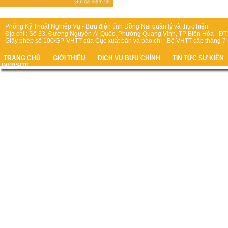
Phòng Kỹ Thuật Nghiệp Vụ - Bưu điện tỉnh Đồng Nai quản lý và thực hiện
Địa chỉ : Số 33, Đường Nguyễn Ái Quốc, Phường Quang Vinh, TP Biên Hòa - ĐT:
Giấy phép số 100/GP-VHTT của Cục xuất bản và báo chí - Bộ VHTT cấp tháng 7
TRANG CHỦ
GIỚI THIỆU
DỊCH VỤ BƯU CHÍNH
TIN TỨC SỰ KIỆN
WEBSITE