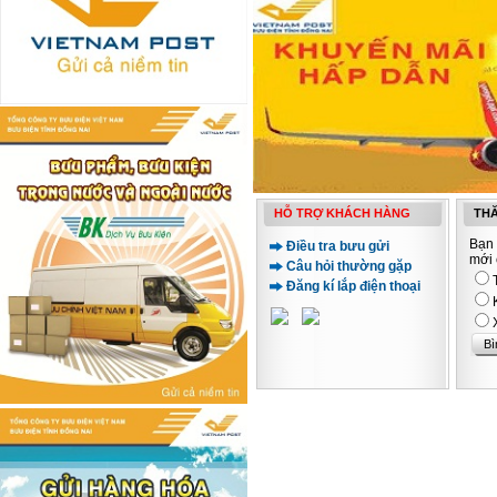
HỖ TRỢ KHÁCH HÀNG
THĂ
Bạn 
Điều tra bưu gửi
mới 
Câu hỏi thường gặp
Đăng kí lắp điện thoại