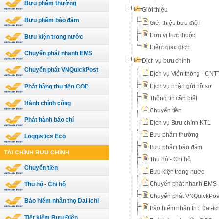
Bưu phẩm thường
Giới thiệu
Bưu phẩm bảo đảm
Giới thiệu bưu điện
Đơn vị trực thuộc
Bưu kiện trong nước
Điểm giao dịch
Chuyển phát nhanh EMS
Dịch vụ bưu chính
Chuyển phát VNQuickPost
Dịch vụ Viễn thông - CN
Dịch vụ nhận gửi hồ sơ
Phát hàng thu tiền COD
Thông tin cần biết
Hành chính công
Chuyển tiền
Phát hành báo chí
Dịch vụ Bưu chính KT1
Bưu phẩm thường
Loggistics Eco
Bưu phẩm bảo đảm
TÀI CHÍNH BƯU CHÍNH
Thu hộ - Chi hộ
Chuyển tiền
Bưu kiện trong nước
Chuyển phát nhanh EMS
Thu hộ - Chi hộ
Chuyển phát VNQuickPos
Bảo hiểm nhân thọ Dai-ichi
Bảo hiểm nhân thọ Dai-ic
Tiết kiệm Bưu Điện