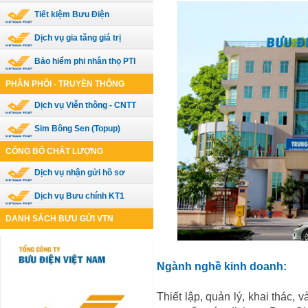
Tiết kiệm Bưu Điện
Dịch vụ gia tăng giá trị
Bảo hiểm phi nhân thọ PTI
PHÂN PHỐI - TRUYỀN THÔNG
Dịch vụ Viễn thông - CNTT
Sim Bông Sen (Topup)
CÔNG BỐ CHẤT LƯỢNG
Dịch vụ nhận gửi hồ sơ
Dịch vụ Bưu chính KT1
DANH SÁCH BƯU GỬI VTN
Ngành nghề kinh doanh:
Thiết lập, quản lý, khai thác,