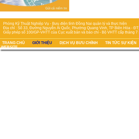
Phòng Kỹ Thuật Nghiệp Vụ - Bưu điện tỉnh Đồng Nai quản lý và thực hiện
Địa chỉ : Số 33, Đường Nguyễn Ái Quốc, Phường Quang Vinh, TP Biên Hòa - ĐT:
Giấy phép số 100/GP-VHTT của Cục xuất bản và báo chí - Bộ VHTT cấp tháng 7
TRANG CHỦ
GIỚI THIỆU
DỊCH VỤ BƯU CHÍNH
TIN TỨC SỰ KIỆN
WEBSITE