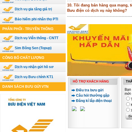
10. Tôi đang bán hàng qua mạng, tôi
Dịch vụ gia tăng giá trị
Bưu điện có dịch vụ này không?
Bảo hiểm phi nhân thọ PTI
PHÂN PHỐI - TRUYỀN THÔNG
Dịch vụ Viễn thông - CNTT
Sim Bông Sen (Topup)
CÔNG BỐ CHẤT LƯỢNG
Dịch vụ nhận gửi hồ sơ
Dịch vụ Bưu chính KT1
HỖ TRỢ KHÁCH HÀNG
THĂ
DANH SÁCH BƯU GỬI VTN
Bạn 
Điều tra bưu gửi
mới 
Câu hỏi thường gặp
Đăng kí lắp điện thoại