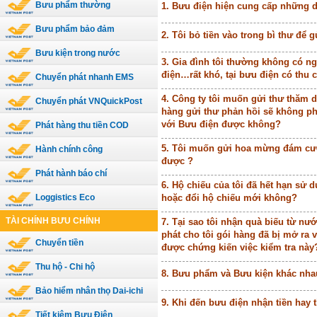
Bưu phẩm thường
1. Bưu điện hiện cung cấp những 
Bưu phẩm bảo đảm
2. Tôi bỏ tiền vào trong bì thư để 
Bưu kiện trong nước
3. Gia đình tôi thường không có n
điện…rất khó, tại bưu điện có thu
Chuyển phát nhanh EMS
4. Công ty tôi muốn gửi thư thăm 
Chuyển phát VNQuickPost
hàng gửi thư phản hồi sẽ không ph
với Bưu điện được không?
Phát hàng thu tiền COD
5. Tôi muốn gửi hoa mừng đám cưới
Hành chính công
được ?
Phát hành báo chí
6. Hộ chiếu của tôi đã hết hạn sử d
Loggistics Eco
hoặc đổi hộ chiếu mới không?
TÀI CHÍNH BƯU CHÍNH
7. Tại sao tôi nhận quà biếu từ n
phát cho tôi gói hàng đã bị mở ra 
Chuyển tiền
được chứng kiến việc kiểm tra này
Thu hộ - Chi hộ
8. Bưu phẩm và Bưu kiện khác nha
Bảo hiểm nhân thọ Dai-ichi
9. Khi đến bưu điện nhận tiền hay 
Tiết kiệm Bưu Điện