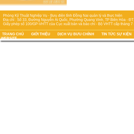
Phòng Kỹ Thuật Nghiệp Vụ - Bưu điện tỉnh Đồng Nai quản lý và thực hiện
Địa chỉ : Số 33, Đường Nguyễn Ái Quốc, Phường Quang Vinh, TP Biên Hòa - ĐT:
Giấy phép số 100/GP-VHTT của Cục xuất bản và báo chí - Bộ VHTT cấp tháng 7
TRANG CHỦ
GIỚI THIỆU
DỊCH VỤ BƯU CHÍNH
TIN TỨC SỰ KIỆN
WEBSITE