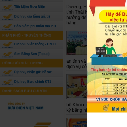
phố như H
Dương, Hà Nội,… Hoàn lưu sau b
Tiết kiệm Bưu Điện
tỉnh Thái Nguyên, Lạng Sơn, 
Dịch vụ gia tăng giá trị
hưởng đến việc tổ chức vận c
hàng.
Bảo hiểm phi nhân thọ PTI
Công an t
PHÂN PHỐI - TRUYỀN THÔNG
đẩy mạnh 
Dịch vụ Viễn thông - CNTT
Triển khai
sát Quản l
Sim Bông Sen (Topup)
và Tổng c
an tỉnh và Bưu điện tỉnh đã tổ
CÔNG BỐ CHẤT LƯỢNG
dịch vụ công trực tuyến.
Dịch vụ nhận gửi hồ sơ
Đánh giá 
Dịch vụ Bưu chính KT1
(ĐN) - Ng
MTTQ Việt
DANH SÁCH BƯU GỬI VTN
Đảng định
Hòa, Đảng
bộ Khối doanh nghiệp tỉnh đư
kỳ bằng hình thức ứng dụng Sổ
Vietnam 
NHANH E