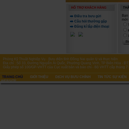
HỖ TRỢ KHÁCH HÀNG
THĂ
Bạn 
Điều tra bưu gửi
mới 
Câu hỏi thường gặp
Đăng kí lắp điện thoại
Phòng Kỹ Thuật Nghiệp Vụ - Bưu điện tỉnh Đồng Nai quản lý và thực hiện
Địa chỉ : Số 33, Đường Nguyễn Ái Quốc, Phường Quang Vinh, TP Biên Hòa - ĐT:
Giấy phép số 100/GP-VHTT của Cục xuất bản và báo chí - Bộ VHTT cấp tháng 7
TRANG CHỦ
GIỚI THIỆU
DỊCH VỤ BƯU CHÍNH
TIN TỨC SỰ KIỆN
WEBSITE