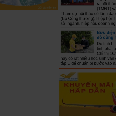
ra hội thả
(TMĐT) và
Tham dự hội thảo có lãnh đạ
(Bộ Công thương), Hiệp hội 
sở, ngành, hiệp hội, doanh ng
Bưu điện 
đồ dùng h
Do tình hì
tỉnh phải 
Chỉ thị 1
nay có rất nhiều học sinh vẫ
tập… để chuẩn bị bước vào 