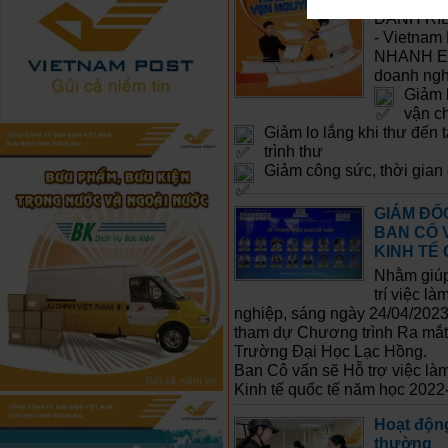
DÀNH RI
- Vietna
NHANH EM
doanh ngh
Giảm b
vận c
Giảm lo lắng khi thư đến
trình thư
Giảm công sức, thời gian g
GIÁM ĐỐ
BAN CỐ 
KINH TẾ
Nhằm giúp 
trí việc l
nghiệp, sáng ngày 24/04/20
tham dự Chương trình Ra mắt 
Trường Đại Học Lạc Hồng.
Ban Cô vấn sẽ Hỗ trợ việc làm
Kinh tế quốc tế năm học 2022
Hoạt động
thường