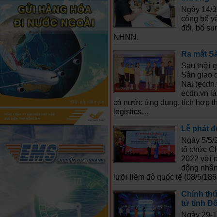
Ngày 14/3
công bố và
đổi, bổ su
NHNN.
Ra mắt Sà
Sau thời 
Sàn giao 
Nai (ecdn.
ecdn.vn l
cả nước ứng dụng, tích hợp th
logistics…
Lễ phát 
Ngày 5/5/
tổ chức C
2022 với c
động nhân
lưỡi liềm đỏ quốc tế (08/5/186
Chính thứ
tử tỉnh Đ
Ngày 29-12