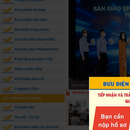
Thông tin cần biết
Bưu phẩm thường
Bưu phẩm bảo đảm
Bưu kiện trong nước
Chuyển phát nhanh EMS
Chuyển phát VNQuickPost
Phát hàng thu tiền COD
Hành chính công
Phát hành báo chí
Chính thức ra mắt Sàn giao dịch thương mạ
Loggistics Eco
TIN BƯU CHÍNH
TIN TRONG NƯỚ
TÀI CHÍNH BƯU CHÍNH
Bưu điện 
chuyển, 
Chuyển tiền
Do ảnh hư
Thu hộ - Chi hộ
tỉnh miền
6/9/2024 g
Bảo hiểm nhân thọ Dai-ichi