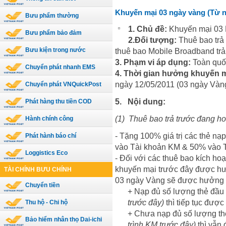
Khuyến mại 03 ngày vàng (Từ ng
Bưu phẩm thường
1. Chủ đề:
Khuyến mại 03
Bưu phẩm bảo đảm
2.Đối tượng:
Thuê bao trả
Bưu kiện trong nước
thuê bao Mobile Broadband trả
3. Phạm vi áp dụng:
Toàn quố
Chuyển phát nhanh EMS
4. Thời gian hưởng khuyến m
ngày 12/05/2011 (03 ngày Vàn
Chuyển phát VNQuickPost
5.
Nội dung:
Phát hàng thu tiền COD
(1)
Thuê bao trả trước đang ho
Hành chính công
- Tặng 100% giá trị các thẻ nạ
Phát hành báo chí
vào Tài khoản KM & 50% vào 
Loggistics Eco
- Đối với các thuê bao kích h
khuyến mại trước đây được hư
TÀI CHÍNH BƯU CHÍNH
03 ngày Vàng sẽ được hưởng 
Chuyển tiền
+ Nạp đủ số lượng thẻ đầu
trước đây)
thì tiếp tục đư
Thu hộ - Chi hộ
+ Chưa nạp đủ số lượng th
Bảo hiểm nhân thọ Dai-ichi
trình KM trước đây)
thì vẫn