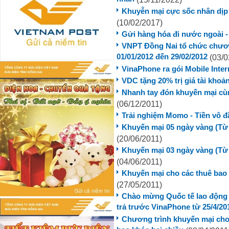
Khuyễn mại cực sốc nhân dịp l
(10/02/2017)
Gửi hàng hóa đi nước ngoài - 
VNPT Đồng Nai tổ chức chươn
01/01/2012 đến 29/02/2012
(03/0
VinaPhone ra gói Mobile Inter
VDC tặng 20% trị giá tài kho
Nhanh tay đón khuyến mại c
(06/12/2011)
Trải nghiệm Momo - Tiền vô đầ
Khuyến mại 05 ngày vàng (Từ 
(20/06/2011)
Khuyến mại 03 ngày vàng (Từ 
(04/06/2011)
Khuyến mại cho các thuê bao
(27/05/2011)
Chào mừng Quốc tế lao động 1
trả trước VinaPhone từ 25/4/20
Chương trình khuyến mại cho