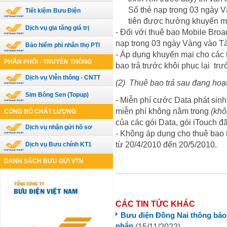
Số thẻ nạp trong 03 ngày V
Tiết kiệm Bưu Điện
tiên được hưởng khuyến mạ
Dịch vụ gia tăng giá trị
- Đối với thuê bao Mobile Broa
nạp trong 03 ngày Vàng vào T
Bảo hiểm phi nhân thọ PTI
- Áp dụng khuyến mại cho các t
PHÂN PHỐI - TRUYỀN THÔNG
bao trả trước khôi phục lại tr
Dịch vụ Viễn thông - CNTT
(2)
Thuê bao trả sau đang hoạ
Sim Bông Sen (Topup)
- Miễn phí cước Data phát sin
miễn phí không nằm trong
(khô
CÔNG BỐ CHẤT LƯỢNG
của các gói Data, gói iTouch đ
Dịch vụ nhận gửi hồ sơ
- Không áp dụng cho thuê bao 
từ 20/4/2010 đến 20/5/2010.
Dịch vụ Bưu chính KT1
DANH SÁCH BƯU GỬI VTN
CÁC TIN TỨC KHÁC
Bưu điện Đồng Nai thông báo 
nhắn
(15/11/2022)