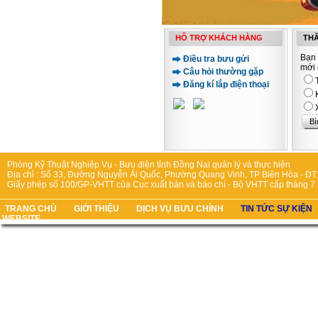
HỖ TRỢ KHÁCH HÀNG
THĂ
Bạn 
Điều tra bưu gửi
mới 
Câu hỏi thường gặp
Đăng kí lắp điện thoại
Phòng Kỹ Thuật Nghiệp Vụ - Bưu điện tỉnh Đồng Nai quản lý và thực hiện
Địa chỉ : Số 33, Đường Nguyễn Ái Quốc, Phường Quang Vinh, TP Biên Hòa - ĐT:
Giấy phép số 100/GP-VHTT của Cục xuất bản và báo chí - Bộ VHTT cấp tháng 7
TRANG CHỦ
GIỚI THIỆU
DỊCH VỤ BƯU CHÍNH
TIN TỨC SỰ KIỆN
WEBSITE