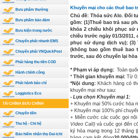
Khuyến mại cho các thuê bao 
Bưu phẩm thường
Chủ đề: Thỏa sức Alo. Đối 
Bưu phẩm bảo đảm
gồm: (1)Thuê bao trả sau phá
khóa 2 chiều khôi phục sử 
Bưu kiện trong nước
chiều trước ngày 01/3/2011
Chuyển phát nhanh EMS
phục sử dụng dịch vụ); (3)
(không bao gồm thuê bao t
Chuyển phát VNQuickPost
trước, sau đó chuyển lại hòa
Phát hàng thu tiền COD
* Phạm vi áp dụng:
T
oàn quố
Hành chính công
*
Thời gian khuyến mại:
Từ 0
*
Nội dung:
Khách hàng có thể
Phát hành báo chí
khuyến mại như sau:
Loggistics Eco
- Lựa chọn Khuyến mại 1:
+
Khuyến mại 50% cước hòa 
TÀI CHÍNH BƯU CHÍNH
+
Khuyến mại 100% phí chuyển 
Chuyển tiền
+
Miễn cước các cuộc gọi nộ
Video Call)
và cuộc gọi đến c
Thu hộ - Chi hộ
ký hòa mạng trong 12 tháng
Bảo hiểm nhân thọ Dai-ichi
hàng cam kết đóng
30.000đ/t