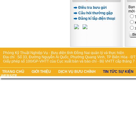
Bạn 
Điều tra bưu gửi
mới 
Câu hỏi thường gặp
Đăng kí lắp điện thoại
Phòng Kỹ Thuật Nghiệp Vụ - Bưu điện tỉnh Đồng Nai quản lý và thực hiện
Địa chỉ : Số 33, Đường Nguyễn Ái Quốc, Phường Quang Vinh, TP Biên Hòa - ĐT:
Giấy phép số 100/GP-VHTT của Cục xuất bản và báo chí - Bộ VHTT cấp tháng 7
TRANG CHỦ
GIỚI THIỆU
DỊCH VỤ BƯU CHÍNH
TIN TỨC SỰ KIỆN
WEBSITE