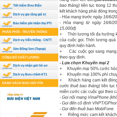
bao tháng)
liên tục trong 12 
Tiết kiệm Bưu Điện
kết khách hàng phải đóng tro
Dịch vụ gia tăng giá trị
-
Hòa mạng trước ngày 16/6/2011
- Hòa m
ạ
ng t
ừ
ng
à
y 16/6/20
Bảo hiểm phi nhân thọ PTI
15.000đ)
PHÂN PHỐI - TRUYỀN THÔNG
+
Th
ờ
i l
ượ
ng t
ố
i
đ
a h
ưở
ng 
c
ủ
a cu
ộ
c g
ọ
i. Th
ờ
i l
ượ
ng qu
á
Dịch vụ Viễn thông - CNTT
quy
đị
nh hi
ệ
n h
à
nh.
Sim Bông Sen (Topup)
+
Các cu
ộ
c g
ọ
i sang m
ạ
ng
theo quy định.
CÔNG BỐ CHẤT LƯỢNG
- Lựa chọn Khuyến mại 2
Dịch vụ nhận gửi hồ sơ
+
Khuyến mại 50% cước hò
+
Khuyến mại 100% phí chuyể
Dịch vụ Bưu chính KT1
+
Khách hàng cam kết đón
DANH SÁCH BƯU GỬI VTN
cước thuê bao tháng)
liên tục
miễn cước các cuộc gọi theo 
-
Gọi n
ộ
i m
ạ
ng VinaPhone (khô
-
Gọi đến cố định VNPT/GPhone
-
Gọi đến thuê bao MobiFone
+
Riêng mức cam kết khách