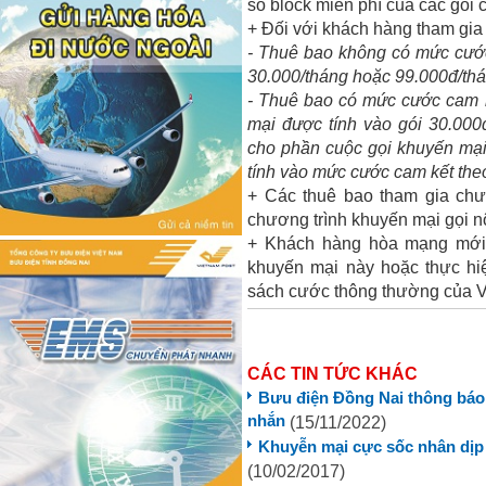
số block miễn phí của các gói
+
Đối với khách hàng tham gia
-
Thuê bao không có mức cước
30.000/tháng hoặc 99.000đ/th
-
Thuê bao có mức cước cam k
mại được tính vào gói 30.000
cho phần cuộc gọi khuyến mại
tính vào mức cước cam kết the
+
Các thuê bao tham gia chư
chương trình khuyến mại gọi n
+
Khách hàng hòa mạng mới 
khuyến mại này hoặc thực hi
sách cước thông thường của 
CÁC TIN TỨC KHÁC
Bưu điện Đồng Nai thông báo 
nhắn
(15/11/2022)
Khuyễn mại cực sốc nhân dịp l
(10/02/2017)