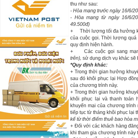
thu như sau:
-
Hòa mạng trước ngày 16/6/2011
- Hòa m
ạ
ng t
ừ
ng
à
y 16/6/20
49.500đ)
+
Th
ờ
i l
ượ
ng t
ố
i
đ
a h
ưở
ng 
c
ủ
a cu
ộ
c g
ọ
i. Th
ờ
i l
ượ
ng qu
á
quy
đị
nh hi
ệ
n h
à
nh.
+
Các cu
ộ
c g
ọ
i sang m
ạ
trên),
s
ử
d
ụ
ng d
ị
ch v
ụ
khác sẽ 
*
Quy
đị
nh kh
á
c:
+
Trong thời gian hưởng khu
sau đó khôi phục lại Hợp đồn
của chương trình này.
+
Trong thời gian hưởng khuyế
khôi phục lại và thanh toán
khuyến mại của chương trình 
tiếp tục từ tháng khôi phục lại 
kể từ thời điểm thuê bao hòa 
+
Đối với các khách hàng đăng
khi tham gia chương trình này 