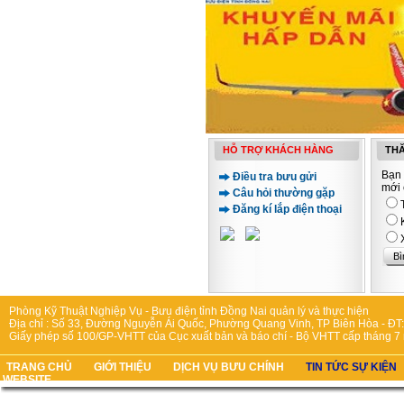
HỖ TRỢ KHÁCH HÀNG
THĂ
Bạn 
Điều tra bưu gửi
mới 
Câu hỏi thường gặp
Đăng kí lắp điện thoại
Phòng Kỹ Thuật Nghiệp Vụ - Bưu điện tỉnh Đồng Nai quản lý và thực hiện
Địa chỉ : Số 33, Đường Nguyễn Ái Quốc, Phường Quang Vinh, TP Biên Hòa - ĐT:
Giấy phép số 100/GP-VHTT của Cục xuất bản và báo chí - Bộ VHTT cấp tháng 7
TRANG CHỦ
GIỚI THIỆU
DỊCH VỤ BƯU CHÍNH
TIN TỨC SỰ KIỆN
WEBSITE