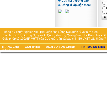
Câu hỏi thường gặp
Đăng kí lắp điện thoại
Phòng Kỹ Thuật Nghiệp Vụ - Bưu điện tỉnh Đồng Nai quản lý và thực hiện
Địa chỉ : Số 33, Đường Nguyễn Ái Quốc, Phường Quang Vinh, TP Biên Hòa - ĐT:
Giấy phép số 100/GP-VHTT của Cục xuất bản và báo chí - Bộ VHTT cấp tháng 7
TRANG CHỦ
GIỚI THIỆU
DỊCH VỤ BƯU CHÍNH
TIN TỨC SỰ KIỆN
WEBSITE