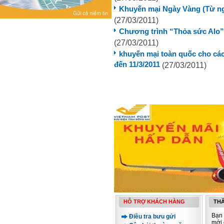
Khuyến mại Ngày Vàng (Từ ngà
(27/03/2011)
Chương trình “Thỏa sức Alo” 
(27/03/2011)
khuyến mại toàn quốc cho các
đến 11/3/2011
(27/03/2011)
HỖ TRỢ KHÁCH HÀNG
THĂ
Bạn 
Điều tra bưu gửi
mới 