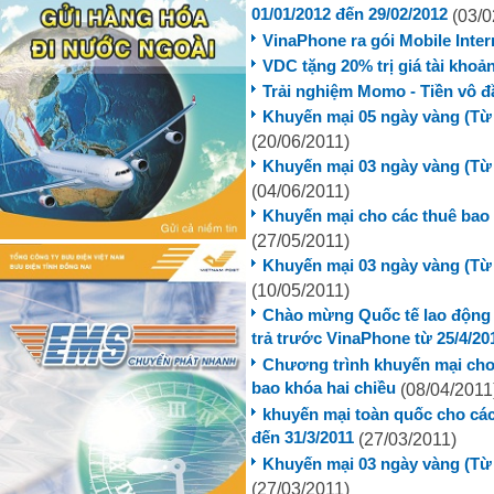
01/01/2012 đến 29/02/2012
(03/0
VinaPhone ra gói Mobile Inter
VDC tặng 20% trị giá tài kho
Trải nghiệm Momo - Tiền vô đầ
Khuyến mại 05 ngày vàng (Từ 
(20/06/2011)
Khuyến mại 03 ngày vàng (Từ 
(04/06/2011)
Khuyến mại cho các thuê bao
(27/05/2011)
Khuyến mại 03 ngày vàng (Từ 
(10/05/2011)
Chào mừng Quốc tế lao động 1
trả trước VinaPhone từ 25/4/20
Chương trình khuyến mại cho
bao khóa hai chiều
(08/04/2011
khuyến mại toàn quốc cho các
đến 31/3/2011
(27/03/2011)
Khuyến mại 03 ngày vàng (Từ 
(27/03/2011)