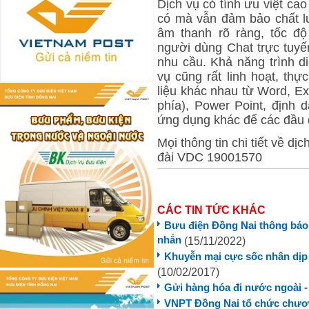
Dịch vụ có tính ưu việt cao
có mà vẫn đảm bảo chất lư
âm thanh rõ ràng
, tốc đ
người dùng Chat trực tuyến
nhu cầu. Khả năng trình di
vụ cũng rất linh hoạt, thự
liệu khác nhau từ Word, Exc
phía), Power Point, định
ứng dụng khác để các đầu 
Mọi thông tin chi tiết về dị
đài VDC 19001570
CÁC TIN TỨC KHÁC
Bưu điện Đồng Nai thông báo 
nhắn
(15/11/2022)
Khuyễn mại cực sốc nhân dịp l
(10/02/2017)
Gửi hàng hóa đi nước ngoài - 
VNPT Đồng Nai tổ chức chươn