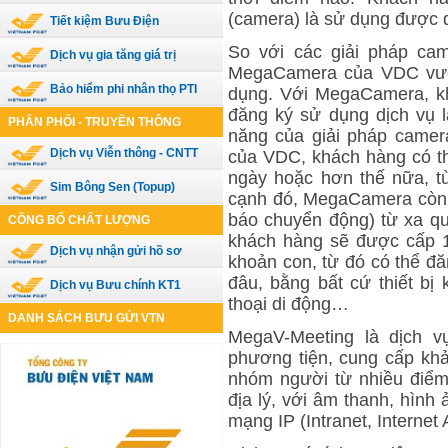
(camera) là sử dụng được d
Tiết kiệm Bưu Điện
So với các giải pháp cam
Dịch vụ gia tăng giá trị
MegaCamera của VDC vượt 
Bảo hiểm phi nhân thọ PTI
dụng. Với MegaCamera, kh
đăng ký sử dụng dịch vụ 
PHÂN PHỐI - TRUYỀN THÔNG
năng của giải pháp camera
Dịch vụ Viễn thông - CNTT
của VDC, khách hàng có thể
ngày hoặc hơn thế nữa, tu
Sim Bông Sen (Topup)
cạnh đó, MegaCamera còn c
báo chuyển động) từ xa 
CÔNG BỐ CHẤT LƯỢNG
khách hàng sẽ được cấp 1 tài
Dịch vụ nhận gửi hồ sơ
khoản con, từ đó có thể đă
đâu, bằng bất cứ thiết bị 
Dịch vụ Bưu chính KT1
thoại di động…
DANH SÁCH BƯU GỬI VTN
MegaV-Meeting là dịch vụ
phương tiện, cung cấp khả
nhóm người từ nhiều điểm 
địa lý, với âm thanh, hình 
mạng IP (Intranet, Interne