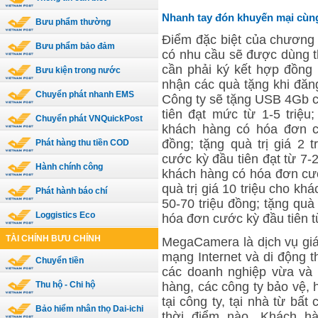
Nhanh tay đón khuyến mại cù
Bưu phẩm thường
Điểm đặc biệt của chương 
Bưu phẩm bảo đảm
có nhu cầu sẽ được dùng t
cần phải ký kết hợp đồng 
Bưu kiện trong nước
nhận các quà tặng khi đăn
Chuyển phát nhanh EMS
Công ty sẽ tặng USB 4Gb 
tiên đạt mức từ 1-5 triệu
Chuyển phát VNQuickPost
khách hàng có hóa đơn cư
đồng; tặng quà trị giá 2
Phát hàng thu tiền COD
cước kỳ đầu tiên đạt từ 7-20
Hành chính công
khách hàng có hóa đơn cước
quà trị giá 10 triệu cho k
Phát hành báo chí
50-70 triệu đồng; tặng quà
Loggistics Eco
hóa đơn cước kỳ đầu tiên từ
TÀI CHÍNH BƯU CHÍNH
MegaCamera là dịch vụ giá
mạng Internet và di động 
Chuyển tiền
các doanh nghiệp vừa và 
Thu hộ - Chi hộ
hàng, các công ty bảo vệ, 
tại công ty, tại nhà từ bất 
Bảo hiểm nhân thọ Dai-ichi
thời điểm nào. Khách hà