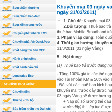
Khuyến mại 03 ngày và
Bưu phẩm thường
ngày 31/03/2011)
Bưu phẩm bảo đảm
1. Chủ đề:
Khuyến mại 03
Bưu kiện trong nước
2.Đối tượng:
Thuê bao trả
thuê bao Mobile Broadband trả
Chuyển phát nhanh EMS
3. Phạm vi áp dụng:
Toàn quố
Chuyển phát VNQuickPost
4. Thời gian hưởng khuyến m
31/3/2011 (03 ngày Vàng)
Phát hàng thu tiền COD
5.
Nội dung:
Hành chính công
(1)
Thuê bao trả trước đang ho
Phát hành báo chí
- Tặng 100% giá trị các thẻ nạ
Loggistics Eco
vào Tài khoản KM & 50% vào 
TÀI CHÍNH BƯU CHÍNH
- Đối với các thuê bao kích h
khuyến mại trước đây được hư
Chuyển tiền
03 ngày Vàng sẽ được hưởng 
Thu hộ - Chi hộ
+ Nạp đủ số lượng thẻ đầu
trước đây)
thì tiếp tục đư
Bảo hiểm nhân thọ Dai-ichi