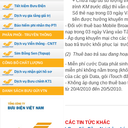
+ Chưa nạp đủ số lượng th
Tiết kiệm Bưu Điện
trình KM trước đây)
thì vẫn
Số thẻ nạp trong 03 ngày V
Dịch vụ gia tăng giá trị
tiên được hưởng khuyến mạ
- Đối với thuê bao Mobile Broa
Bảo hiểm phi nhân thọ PTI
nạp trong 03 ngày Vàng vào T
PHÂN PHỐI - TRUYỀN THÔNG
- Áp dụng khuyến mại cho các t
Dịch vụ Viễn thông - CNTT
bao trả trước khôi phục lại tr
Sim Bông Sen (Topup)
(2)
Thuê bao trả sau đang hoạ
CÔNG BỐ CHẤT LƯỢNG
- Miễn phí cước Data phát sin
miễn phí không nằm trong
(khô
Dịch vụ nhận gửi hồ sơ
của các gói Data, gói iTouch đ
Dịch vụ Bưu chính KT1
- Không áp dụng cho thuê bao 
từ 20/4/2010 đến 20/5/2010.
DANH SÁCH BƯU GỬI VTN
CÁC TIN TỨC KHÁC