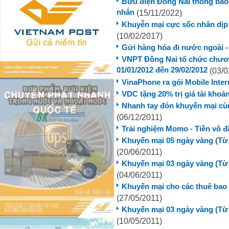
Bưu điện Đồng Nai thông báo 
nhắn
(15/11/2022)
Khuyễn mại cực sốc nhân dịp l
(10/02/2017)
Gửi hàng hóa đi nước ngoài - 
VNPT Đồng Nai tổ chức chươn
01/01/2012 đến 29/02/2012
(03/0
VinaPhone ra gói Mobile Inter
VDC tặng 20% trị giá tài kho
Nhanh tay đón khuyến mại c
(06/12/2011)
Trải nghiệm Momo - Tiền vô đầ
Khuyến mại 05 ngày vàng (Từ 
(20/06/2011)
Khuyến mại 03 ngày vàng (Từ 
(04/06/2011)
Khuyến mại cho các thuê bao
(27/05/2011)
Khuyến mại 03 ngày vàng (Từ 
(10/05/2011)