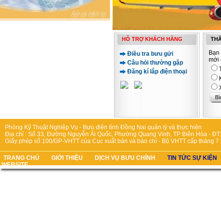
HỖ TRỢ KHÁCH HÀNG
THĂ
Bạn 
Điều tra bưu gửi
mới 
Câu hỏi thường gặp
Đăng kí lắp điện thoại
Phòng Kỹ Thuật Nghiệp Vụ - Bưu điện tỉnh Đồng Nai quản lý và thực hiện
Địa chỉ : Số 33, Đường Nguyễn Ái Quốc, Phường Quang Vinh, TP Biên Hòa - ĐT:
Giấy phép số 100/GP-VHTT của Cục xuất bản và báo chí - Bộ VHTT cấp tháng 7
TRANG CHỦ
GIỚI THIỆU
DỊCH VỤ BƯU CHÍNH
TIN TỨC SỰ KIỆN
WEBSITE