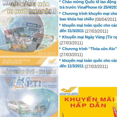
Chào mừng Quốc tế lao động 1
trả trước VinaPhone từ 25/4/20
Chương trình khuyến mại cho
bao khóa hai chiều
(08/04/2011
khuyến mại toàn quốc cho các
đến 31/3/2011
(27/03/2011)
Khuyến mại Ngày Vàng (Từ ngà
(27/03/2011)
Chương trình “Thỏa sức Alo” 
(27/03/2011)
khuyến mại toàn quốc cho các
đến 11/3/2011
(27/03/2011)