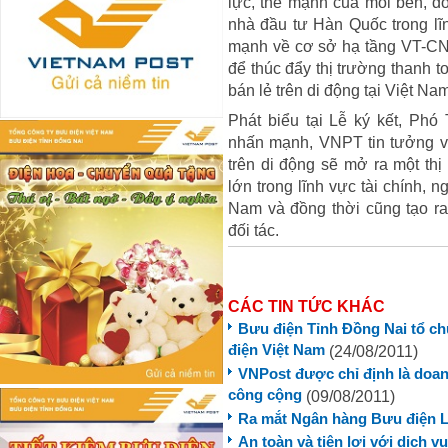
lực, thế mạnh của mỗi bên
nhà đầu tư Hàn Quốc trong lĩn
mạnh về cơ sở hạ tầng VT-CN
để thúc đẩy thị trường thanh t
bán lẻ trên di động tại Việt Nam
Phát biểu tại Lễ ký kết, P
nhấn mạnh, VNPT tin tưởng việ
trên di động sẽ mở ra một th
lớn trong lĩnh vực tài chính, 
Nam và đồng thời cũng tạo r
đối tác.
CÁC TIN TỨC KHÁC
Bưu điện Tỉnh Đồng Nai tổ c
điện Việt Nam
(24/08/2011)
VNPost được chỉ định là doan
công cộng
(09/08/2011)
Ra mắt Ngân hàng Bưu điện Li
An toàn và tiện lợi với dịch 