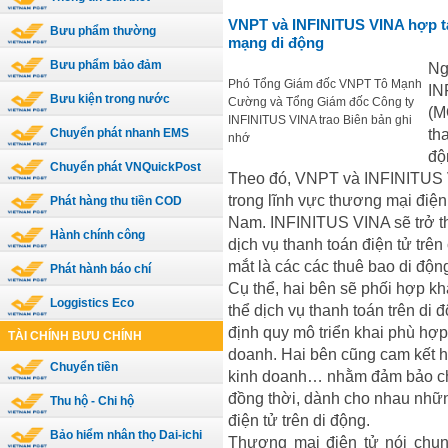
VNPT và INFINITUS VINA hợp tá
Bưu phẩm thường
mạng di động
Bưu phẩm bảo đảm
Ng
Phó Tổng Giám đốc VNPT Tô Mạnh
IN
Bưu kiện trong nước
Cường và Tổng Giám đốc Công ty
(M
INFINITUS VINA trao Biên bản ghi
th
Chuyển phát nhanh EMS
nhớ
độ
Chuyển phát VNQuickPost
Theo đó, VNPT và INFINITUS V
trong lĩnh vực thương mại điện 
Phát hàng thu tiền COD
Nam. INFINITUS VINA sẽ trở th
Hành chính công
dịch vụ thanh toán điện tử trê
mắt là các các thuê bao di độ
Phát hành báo chí
Cụ thể, hai bên sẽ phối hợp k
Loggistics Eco
thể dịch vụ thanh toán trên di 
định quy mô triển khai phù hợ
TÀI CHÍNH BƯU CHÍNH
doanh. Hai bên cũng cam kết hợ
Chuyển tiền
kinh doanh… nhằm đảm bảo cho 
đồng thời, dành cho nhau nhữn
Thu hộ - Chi hộ
điện tử trên di động.
Bảo hiểm nhân thọ Dai-ichi
Thương mại điện tử nói chun