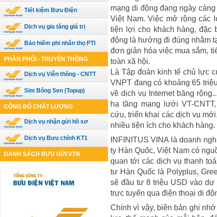
mạng di động đang ngày càng ph
Tiết kiệm Bưu Điện
Việt Nam. Việc mở rộng các l
Dịch vụ gia tăng giá trị
tiện lợi cho khách hàng, đặc 
động là hướng đi đúng nhằm tạ
Bảo hiểm phi nhân thọ PTI
đơn giản hóa việc mua sắm, tiế
PHÂN PHỐI - TRUYỀN THÔNG
toàn xã hội.
Là Tập đoàn kinh tế chủ lự
Dịch vụ Viễn thông - CNTT
VNPT đang có khoảng 65 triệu 
Sim Bông Sen (Topup)
về dịch vụ Internet băng rộn
hạ tầng mạng lưới VT-CNTT
CÔNG BỐ CHẤT LƯỢNG
cứu, triển khai các dịch vụ mới,
Dịch vụ nhận gửi hồ sơ
nhiều tiện ích cho khách hàng.
Dịch vụ Bưu chính KT1
INFINITUS VINA là doanh nghiệ
ty Hàn Quốc, Việt Nam có nguồ
DANH SÁCH BƯU GỬI VTN
quan tới các dịch vụ thanh toá
tư Hàn Quốc là Polyplus, Gre
sẽ đầu tư 8 triệu USD vào dự 
trực tuyến qua điện thoại di 
Chính vì vậy, biên bản ghi nhớ n