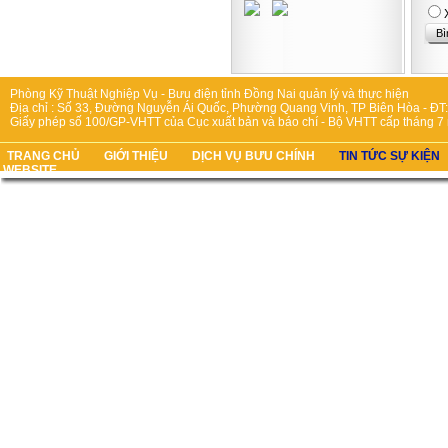
Phòng Kỹ Thuật Nghiệp Vụ - Bưu điện tỉnh Đồng Nai quản lý và thực hiện
Địa chỉ : Số 33, Đường Nguyễn Ái Quốc, Phường Quang Vinh, TP Biên Hòa - ĐT:
Giấy phép số 100/GP-VHTT của Cục xuất bản và báo chí - Bộ VHTT cấp tháng 7
TRANG CHỦ
GIỚI THIỆU
DỊCH VỤ BƯU CHÍNH
TIN TỨC SỰ KIỆN
WEBSITE