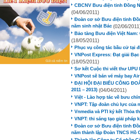
CBCNV Bưu điện tỉnh Đồng N
(04/06/2011)
Đoàn cơ sở Bưu điện tỉnh Đồ
năm sinh nhật Bác
(02/06/2011
Bảo tàng Bưu điện Việt Nam: 
(18/05/2011)
Phục vụ công tác bầu cử tại 
VNPost Express: Đạt giải Bạc
(18/05/2011)
Sơ kết Cuộc thi viết thư UPU 
VNPost sẽ bán vé máy bay Ai
ĐẠI HỘI ĐẠI BIỂU CÔNG ĐOÀ
2011 – 2013)
(04/04/2011)
Việt - Lào hợp tác về bưu chí
VNPT: Tập đoàn chủ lực của
Vnmedia và PTI ký kết Thỏa th
VNPT: thi sáng tạo giải pháp
Đoàn cơ sở Bưu điện tỉnh Đồn
năm thành lập Đoàn TNCS Hồ 