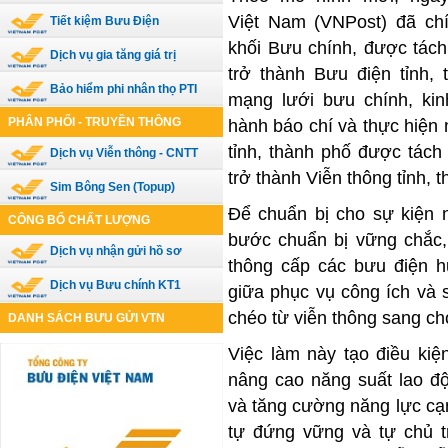
Việt
Nam
(VNPost) đã ch
Tiết kiệm Bưu Điện
khối Bưu chính, được tách
Dịch vụ gia tăng giá trị
trở thành Bưu điện tỉnh,
Bảo hiểm phi nhân thọ PTI
mạng lưới bưu chính, kin
PHÂN PHỐI - TRUYỀN THÔNG
hành báo chí và thực hiện 
tỉnh, thành phố được tách
Dịch vụ Viễn thông - CNTT
trở thành Viễn thông tỉnh, 
Sim Bông Sen (Topup)
Để chuẩn bị cho sự kiện
CÔNG BỐ CHẤT LƯỢNG
bước chuẩn bị vững chắc, 
Dịch vụ nhận gửi hồ sơ
thông cấp các bưu điện h
Dịch vụ Bưu chính KT1
giữa phục vụ công ích và 
chéo từ viễn thông sang ch
DANH SÁCH BƯU GỬI VTN
Việc làm này tạo điều kiệ
nâng cao năng suất lao độ
và tăng cường năng lực cạn
tự đứng vững và tự chủ t