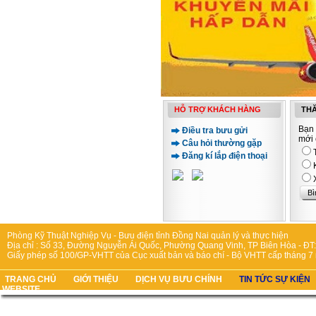
HỖ TRỢ KHÁCH HÀNG
THĂ
Bạn 
Điều tra bưu gửi
mới 
Câu hỏi thường gặp
Đăng kí lắp điện thoại
Phòng Kỹ Thuật Nghiệp Vụ - Bưu điện tỉnh Đồng Nai quản lý và thực hiện
Địa chỉ : Số 33, Đường Nguyễn Ái Quốc, Phường Quang Vinh, TP Biên Hòa - ĐT:
Giấy phép số 100/GP-VHTT của Cục xuất bản và báo chí - Bộ VHTT cấp tháng 7
TRANG CHỦ
GIỚI THIỆU
DỊCH VỤ BƯU CHÍNH
TIN TỨC SỰ KIỆN
WEBSITE