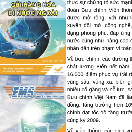
thực sự chứng tỏ sức mạnh
đoàn Bưu chính Viễn thôn
được mở rộng, với nhữn
xuyên đổi mới công nghệ
dạng phong phú, đáp ứng k
nước cũng như nâng cao c
nhân dân trên phạm vi toàn
Về bưu chính, các đường t
chất lượng. Đến hết năm
16.000 điểm phục vụ trải 
vùng sâu, vùng xa, biên g
nhiều cố gắng và nỗ lực, s
Bưu chính Việt Nam đã lần
đồng, tăng trưởng hơn 1
chính đạt tốc độ tăng trưở
cùng kỳ 2009.
Về viễn thông, các dịch v