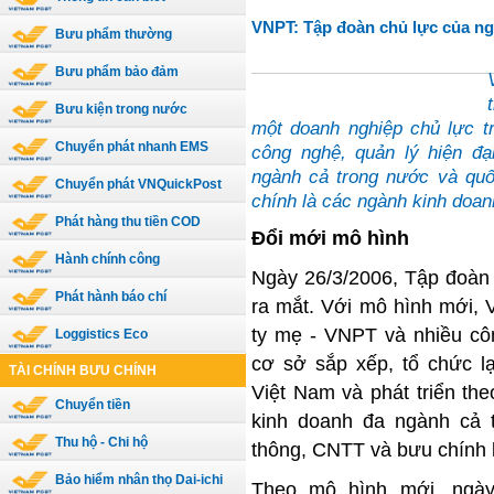
VNPT: Tập đoàn chủ lực của 
Bưu phẩm thường
Bưu phẩm bảo đảm
Bưu kiện trong nước
một doanh nghiệp chủ lực t
Chuyển phát nhanh EMS
công nghệ, quản lý hiện đ
ngành cả trong nước và quố
Chuyển phát VNQuickPost
chính là các ngành kinh doan
Phát hàng thu tiền COD
Đổi mới mô hình
Hành chính công
Ngày
26/3/2006
, Tập đoàn
Phát hành báo chí
ra mắt. Với mô hình mới,
ty mẹ - VNPT và nhiều cô
Loggistics Eco
cơ sở sắp xếp, tổ chức l
TÀI CHÍNH BƯU CHÍNH
Việt
Nam
và phát triển t
Chuyển tiền
kinh doanh đa ngành cả t
Thu hộ - Chi hộ
thông, CNTT và bưu chính 
Bảo hiểm nhân thọ Dai-ichi
Theo mô hình mới, ngà