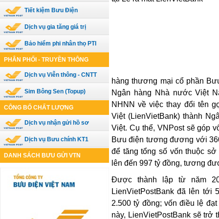
Tiết kiệm Bưu Điện
Dịch vụ gia tăng giá trị
Bảo hiểm phi nhân thọ PTI
PHÂN PHỐI - TRUYỀN THÔNG
Dịch vụ Viễn thông - CNTT
hàng thương mại cổ phần Bưu 
Sim Bông Sen (Topup)
Ngân hàng Nhà nước Việt N
NHNN về việc thay đổi tên g
CÔNG BỐ CHẤT LƯỢNG
Việt (LienVietBank) thành N
Dịch vụ nhận gửi hồ sơ
Việt. Cụ thể, VNPost sẽ góp vố
Bưu điện tương đương với 360
Dịch vụ Bưu chính KT1
để tăng tổng số vốn thuộc sở
DANH SÁCH BƯU GỬI VTN
lên đến 997 tỷ đồng, tương đ
Được thành lập từ năm 2008
LienVietPostBank đã lên tới 
2.500 tỷ đồng; vốn điều lệ đạt 
này, LienVietPostBank sẽ trở