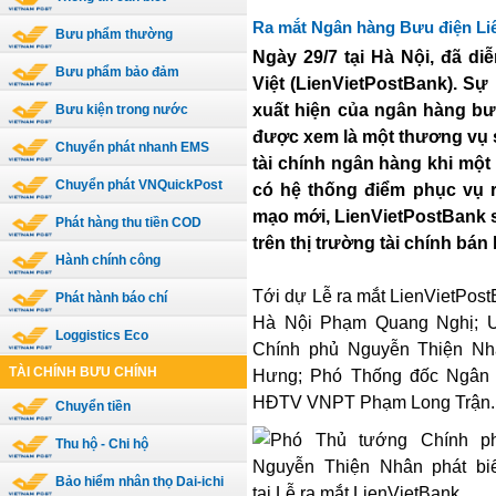
Ra mắt Ngân hàng Bưu điện Liê
Bưu phẩm thường
Ngày 29/7 tại Hà Nội, đã d
Bưu phẩm bảo đảm
Việt (LienVietPostBank). Sự
xuất hiện của ngân hàng bư
Bưu kiện trong nước
được xem là một thương vụ s
Chuyển phát nhanh EMS
tài chính ngân hàng khi mộ
Chuyển phát VNQuickPost
có hệ thống điểm phục vụ r
mạo mới, LienVietPostBank 
Phát hàng thu tiền COD
trên thị trường tài chính bán 
Hành chính công
Tới dự Lễ ra mắt LienVietPostB
Phát hành báo chí
Hà Nội Phạm Quang Nghị; U
Loggistics Eco
Chính phủ Nguyễn Thiện N
TÀI CHÍNH BƯU CHÍNH
Hưng; Phó Thống đốc Ngân 
HĐTV VNPT Phạm Long Trận..
Chuyển tiền
Thu hộ - Chi hộ
Bảo hiểm nhân thọ Dai-ichi