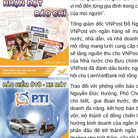
vi mô đến từng gia đình tron
của mọi người".
Tổng giám đốc VNPost Đỗ Ngọc
VNPost với ngân hàng sẽ ma
nước, nhà dân, và nhà doanh 
mở rộng mạng lưới cung cấp 
sẽ tăng nguồn thu cho VNPost
của Nhà nước cho Bưu chính 
VNPost đã đánh dấu bước ngoặ
hội cho LienVietBank mở rộng
Trao đổi với phóng viên báo c
Nguyễn Đức Hưởng, Phó Chủ 
cho biết, giai đoạn trước, 
doanh đa năng, kết hợp bán b
vốn, trở thành cổ đông chiến
hướng kinh doanh của ngân hàn
phấn đấu để trở thành ngân
Hưởng cho biết thêm, sắp tới