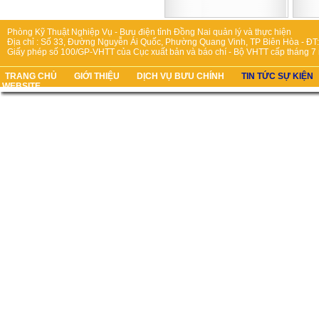
Phòng Kỹ Thuật Nghiệp Vụ - Bưu điện tỉnh Đồng Nai quản lý và thực hiện
Địa chỉ : Số 33, Đường Nguyễn Ái Quốc, Phường Quang Vinh, TP Biên Hòa - ĐT:
Giấy phép số 100/GP-VHTT của Cục xuất bản và báo chí - Bộ VHTT cấp tháng 7
TRANG CHỦ
GIỚI THIỆU
DỊCH VỤ BƯU CHÍNH
TIN TỨC SỰ KIỆN
WEBSITE