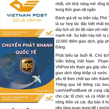
nhất, với khả năng mở rộng t
trong thời gian rất ngắn.
Đánh giá về sự kiện này, Phó
là sự hợp tác đặc biệt nhất 
dày lịch sử tới 66 năm với một
mạnh mẽ. Sự kiện này mở ra c
10.000 điểm giao dịch, góp p
Đảng.
Phát biểu tại buổi lễ, Chủ t
Viễn thông Việt Nam Phạm L
VNPost khi tham gia góp vốn 
giao dịch rộng khắp cả nước.
yếu tố then chốt tạo nên thàn
Thông qua hệ thống các bưu
LienVietPostBank sẽ cung cấ
cho các tổ chức và cá nhân tr
nông thôn và các địa bàn ít 
nền tảng quan trọng để LienVie