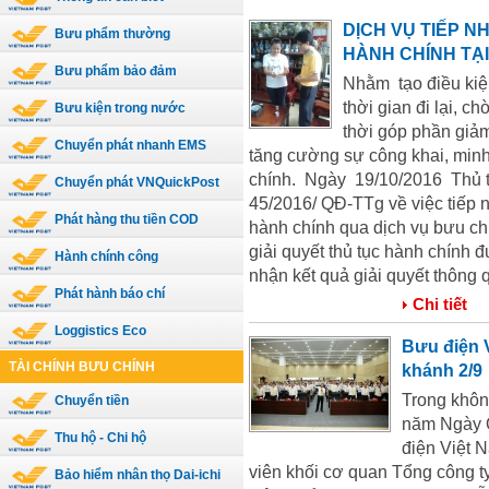
DỊCH VỤ TIẾP N
Bưu phẩm thường
HÀNH CHÍNH TẠI
Bưu phẩm bảo đảm
Nhằm tạo điều kiện 
thời gian đi lại, 
Bưu kiện trong nước
thời góp phần giảm
Chuyển phát nhanh EMS
tăng cường sự công khai, minh 
chính. Ngày 19/10/2016 Thủ 
Chuyển phát VNQuickPost
45/2016/ QĐ-TTg về việc tiếp nh
Phát hàng thu tiền COD
hành chính qua dịch vụ bưu ch
giải quyết thủ tục hành chính
Hành chính công
nhận kết quả giải quyết thông 
Phát hành báo chí
Chi tiết
Loggistics Eco
Bưu điện 
TÀI CHÍNH BƯU CHÍNH
khánh 2/9
Trong khôn
Chuyển tiền
năm Ngày Q
Thu hộ - Chi hộ
điện Việt 
viên khối cơ quan Tổng công t
Bảo hiểm nhân thọ Dai-ichi