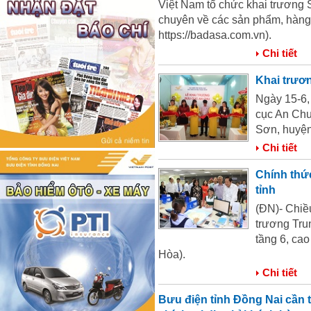
Việt Nam tổ chức khai trương
chuyên về các sản phẩm, hàng
https://badasa.com.vn).
Chi tiết
Khai trươ
Ngày 15-6,
cục An Chu
Sơn, huyệ
Chi tiết
Chính thư
tỉnh
(ĐN)- Chiề
trương Tru
tầng 6, ca
Hòa).
Chi tiết
Bưu điện tỉnh Đồng Nai cần