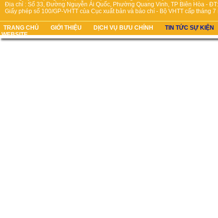
Địa chỉ : Số 33, Đường Nguyễn Ái Quốc, Phường Quang Vinh, TP Biên Hòa - ĐT:
Giấy phép số 100/GP-VHTT của Cục xuất bản và báo chí - Bộ VHTT cấp tháng 7
TRANG CHỦ
GIỚI THIỆU
DỊCH VỤ BƯU CHÍNH
TIN TỨC SỰ KIỆN
WEBSITE