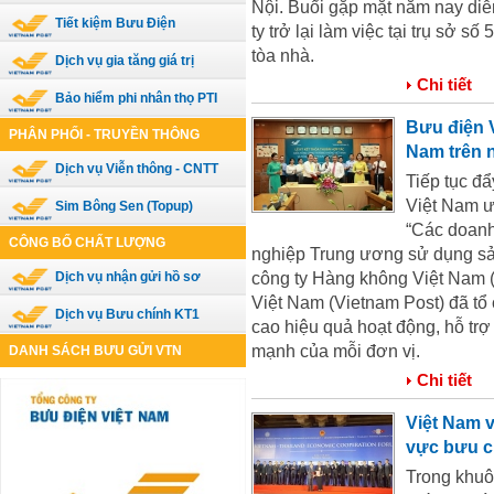
Nội. Buổi gặp mặt năm nay diễ
Tiết kiệm Bưu Điện
ty trở lại làm việc tại trụ sở 
tòa nhà.
Dịch vụ gia tăng giá trị
Chi tiết
Bảo hiểm phi nhân thọ PTI
Bưu điện 
PHÂN PHỐI - TRUYỀN THÔNG
Nam trên n
Dịch vụ Viễn thông - CNTT
Tiếp tục đ
Việt Nam ư
Sim Bông Sen (Topup)
“Các doanh
CÔNG BỐ CHẤT LƯỢNG
nghiệp Trung ương sử dụng sả
công ty Hàng không Việt Nam (
Dịch vụ nhận gửi hồ sơ
Việt Nam (Vietnam Post) đã tổ
Dịch vụ Bưu chính KT1
cao hiệu quả hoạt động, hỗ trợ 
mạnh của mỗi đơn vị.
DANH SÁCH BƯU GỬI VTN
Chi tiết
Việt Nam v
vực bưu c
Trong khuô