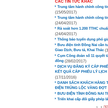
CÁC TIN TỨC KHÁC
Trung tâm hành chính công tỉ
(15/05/2017)
Trung tâm hành chính công tỉ
(24/04/2017)
Rà soát hơn 1.200 TTHC chuẩ
(24/04/2017)
Thông báo tuyển dụng phó gi
Bưu điện tỉnh Đồng Nai cần tu
Giao Dịch, Bưu tá, Khai Thác
(3
Cụm Công đoàn số 11 quyết t
đồng
(28/02/2017)
DỊCH VỤ ĐĂNG KÝ CẤP PHI
KẾT QUẢ CẤP PHIẾU LÝ LỊC
(17/11/2016)
DANH SÁCH KHÁCH HÀNG T
ĐIỆN TRÚNG LỘC VÀNG ĐỢT 3
BƯU ĐIỆN TỈNH ĐỒNG NAI T
Triển khai cấp đổi giấy phép la
1
2
3