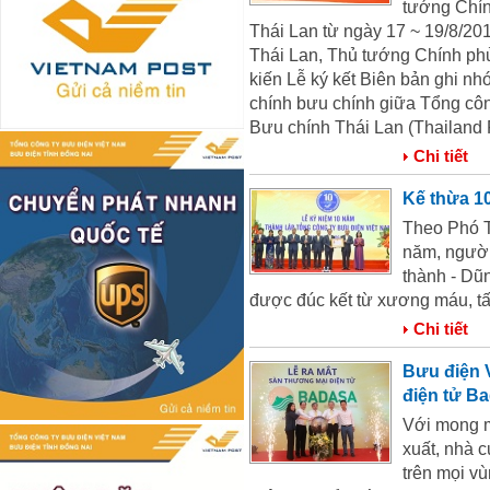
tướng Chí
Thái Lan từ ngày 17 ~ 19/8/201
Thái Lan, Thủ tướng Chính ph
kiến Lễ ký kết Biên bản ghi nhớ
chính bưu chính giữa Tổng côn
Bưu chính Thái Lan (Thailand 
Chi tiết
Kế thừa 1
Theo Phó T
năm, người
thành - Dũn
được đúc kết từ xương máu, tấm
Chi tiết
Bưu điện 
điện tử B
Với mong m
xuất, nhà 
trên mọi v