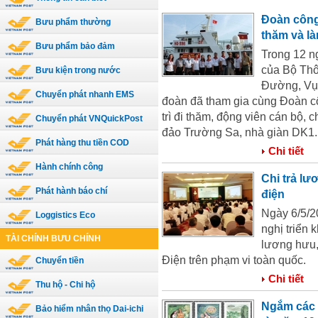
Đoàn công
Bưu phẩm thường
thăm và l
Bưu phẩm bảo đảm
Trong 12 n
của Bộ Thô
Bưu kiện trong nước
Đường, Vụ 
Chuyển phát nhanh EMS
đoàn đã tham gia cùng Đoàn c
trì đi thăm, động viên cán bộ, 
Chuyển phát VNQuickPost
đảo Trường Sa, nhà giàn DK1.
Phát hàng thu tiền COD
Chi tiết
Hành chính công
Chi trả lư
Phát hành báo chí
điện
Ngày 6/5/2
Loggistics Eco
nghị triển 
TÀI CHÍNH BƯU CHÍNH
lương hưu,
Điện trên phạm vi toàn quốc.
Chuyển tiền
Chi tiết
Thu hộ - Chi hộ
Ngắm các 
Bảo hiểm nhân thọ Dai-ichi