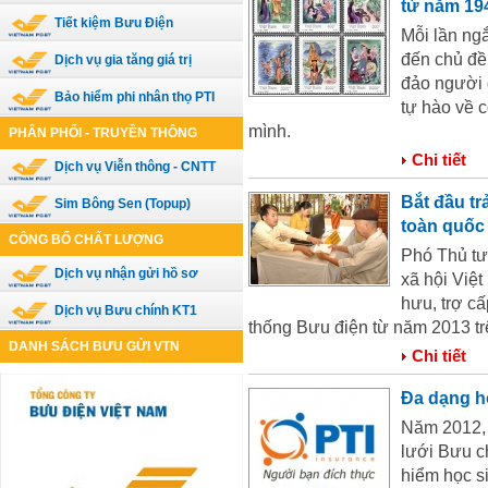
từ năm 19
Tiết kiệm Bưu Điện
Mỗi lần ng
đến chủ đề
Dịch vụ gia tăng giá trị
đảo người 
Bảo hiểm phi nhân thọ PTI
tự hào về c
mình.
PHÂN PHỐI - TRUYỀN THÔNG
Chi tiết
Dịch vụ Viễn thông - CNTT
Bắt đầu tr
Sim Bông Sen (Topup)
toàn quốc
CÔNG BỐ CHẤT LƯỢNG
Phó Thủ tư
Dịch vụ nhận gửi hồ sơ
xã hội Việt
hưu, trợ c
Dịch vụ Bưu chính KT1
thống Bưu điện từ năm 2013 tr
DANH SÁCH BƯU GỬI VTN
Chi tiết
Đa dạng h
Năm 2012, 
lưới Bưu c
hiểm học s