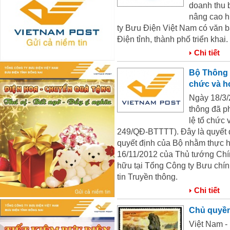
doanh thu 
nâng cao h
ty Bưu Điện Việt Nam có văn
Điện tỉnh, thành phố triển khai.
Chi tiết
Bộ Thông t
chức và h
Ngày 18/3/
thông đã p
lệ tổ chức
249/QĐ-BTTTT). Đây là quyết đị
quyết định của Bộ nhằm thực 
16/11/2012 của Thủ tướng Chí
hữu tại Tổng Công ty Bưu chí
tin Truyền thông.
Chi tiết
Chủ quyền
Việt Nam -