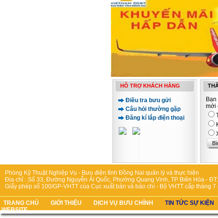
HỖ TRỢ KHÁCH HÀNG
THĂ
Bạn 
Điều tra bưu gửi
mới 
Câu hỏi thường gặp
Đăng kí lắp điện thoại
Phòng Kỹ Thuật Nghiệp Vụ - Bưu điện tỉnh Đồng Nai quản lý và thực hiện
Địa chỉ : Số 33, Đường Nguyễn Ái Quốc, Phường Quang Vinh, TP Biên Hòa - ĐT:
Giấy phép số 100/GP-VHTT của Cục xuất bản và báo chí - Bộ VHTT cấp tháng 7
TRANG CHỦ
GIỚI THIỆU
DỊCH VỤ BƯU CHÍNH
TIN TỨC SỰ KIỆN
WEBSITE