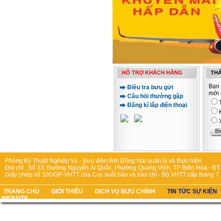
HỖ TRỢ KHÁCH HÀNG
THĂ
Bạn 
Điều tra bưu gửi
mới 
Câu hỏi thường gặp
Đăng kí lắp điện thoại
Phòng Kỹ Thuật Nghiệp Vụ - Bưu điện tỉnh Đồng Nai quản lý và thực hiện
Địa chỉ : Số 33, Đường Nguyễn Ái Quốc, Phường Quang Vinh, TP Biên Hòa - ĐT:
Giấy phép số 100/GP-VHTT của Cục xuất bản và báo chí - Bộ VHTT cấp tháng 7
TRANG CHỦ
GIỚI THIỆU
DỊCH VỤ BƯU CHÍNH
TIN TỨC SỰ KIỆN
WEBSITE