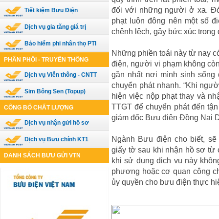
đối với những người ở xa. Đó
Tiết kiệm Bưu Điện
phạt luôn đông nên một số đi
Dịch vụ gia tăng giá trị
chênh lệch, gây bức xúc trong
Bảo hiểm phi nhân thọ PTI
Những phiền toái này từ nay c
PHÂN PHỐI - TRUYỀN THÔNG
điện, người vi phạm không còn
gần nhất nơi mình sinh sống 
Dịch vụ Viễn thông - CNTT
chuyển phát nhanh. “Khi ngườ
Sim Bông Sen (Topup)
hiện việc nộp phạt thay và nh
TTGT để chuyển phát đến tận 
CÔNG BỐ CHẤT LƯỢNG
giám đốc Bưu điện Đồng Nai 
Dịch vụ nhận gửi hồ sơ
Ngành Bưu điện cho biết, sẽ 
Dịch vụ Bưu chính KT1
giấy tờ sau khi nhận hồ sơ t
DANH SÁCH BƯU GỬI VTN
khi sử dụng dịch vụ này khôn
phương hoặc cơ quan công ch
ủy quyền cho bưu điện thực hi