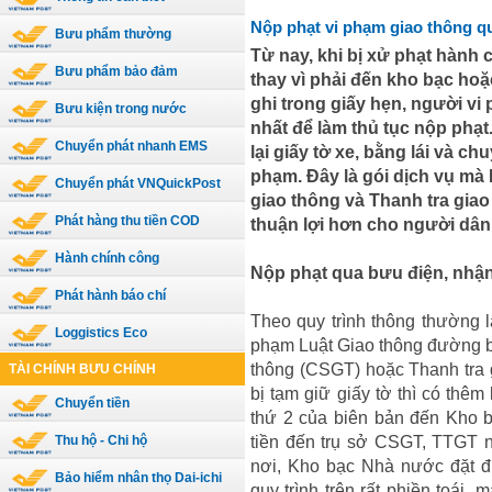
Nộp phạt vi phạm giao thông q
Bưu phẩm thường
Từ nay, khi bị xử phạt hành 
Bưu phẩm bảo đảm
thay vì phải đến kho bạc ho
ghi trong giấy hẹn, người vi
Bưu kiện trong nước
nhất để làm thủ tục nộp phạ
Chuyển phát nhanh EMS
lại giấy tờ xe, bằng lái và ch
phạm. Đây là gói dịch vụ mà
Chuyển phát VNQuickPost
giao thông và Thanh tra giao
Phát hàng thu tiền COD
thuận lợi hơn cho người dân
Hành chính công
Nộp phạt qua bưu điện, nhậ
Phát hành báo chí
Theo quy trình thông thường l
Loggistics Eco
phạm Luật Giao thông đường b
thông (CSGT) hoặc Thanh tra 
TÀI CHÍNH BƯU CHÍNH
bị tạm giữ giấy tờ thì có thêm
Chuyển tiền
thứ 2 của biên bản đến Kho b
tiền đến trụ sở CSGT, TTGT n
Thu hộ - Chi hộ
nơi, Kho bạc Nhà nước đặt đ
Bảo hiểm nhân thọ Dai-ichi
quy trình trên rất phiền toái, m