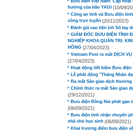
Bưu điện Việt Nam: Cập nhật 
hưởng của bão YAGI
(10/09/20
Công an tỉnh và Bưu điện tỉnh
công trực tuyến
(20/11/2023)
Đánh giá cao tiện ích Sổ tay đ
GIÁM ĐỐC BƯU ĐIỆN TỈNH 
NGHIỆP KHOA QUẢN TRỊ- KI
HỒNG
(27/04/2023)
Vietnam Post ra mắt DỊCH
(27/04/2023)
Hoạt động tiết kiệm Bưu điện
Lễ phát động "Tháng Nhân đạ
Ra mắt Sàn giao dịch thương 
Chính thức ra mắt Sàn giao d
(29/12/2021)
Bưu điện Đồng Nai phát gạo 
(06/09/2021)
Bưu điện tỉnh nhận chuyển ph
nhà cho học sinh
(06/09/2021)
Khai trương điểm bưu điện văn