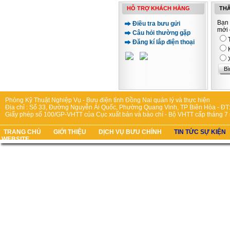
HỖ TRỢ KHÁCH HÀNG
THĂ
Bạn 
Điều tra bưu gửi
mới 
Câu hỏi thường gặp
Đăng kí lắp điện thoại
Phòng Kỹ Thuật Nghiệp Vụ - Bưu điện tỉnh Đồng Nai quản lý và thực hiện
Địa chỉ : Số 33, Đường Nguyễn Ái Quốc, Phường Quang Vinh, TP Biên Hòa - ĐT:
Giấy phép số 100/GP-VHTT của Cục xuất bản và báo chí - Bộ VHTT cấp tháng 7
TRANG CHỦ
GIỚI THIỆU
DỊCH VỤ BƯU CHÍNH
TIN TỨC SỰ KIỆN
WEBSITE