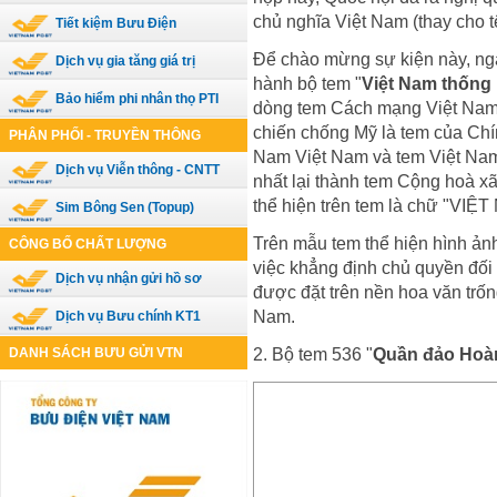
chủ nghĩa Việt Nam (thay cho 
Tiết kiệm Bưu Điện
Để chào mừng sự kiện này, ng
Dịch vụ gia tăng giá trị
hành bộ tem "
Việt Nam thống
Bảo hiểm phi nhân thọ PTI
dòng tem Cách mạng Việt Nam c
chiến chống Mỹ là tem của Ch
PHÂN PHỐI - TRUYỀN THÔNG
Nam Việt Nam và tem Việt Na
Dịch vụ Viễn thông - CNTT
nhất lại thành tem Cộng hoà x
thể hiện trên tem là chữ "VIỆT
Sim Bông Sen (Topup)
Trên mẫu tem thể hiện hình ản
CÔNG BỐ CHẤT LƯỢNG
việc khẳng định chủ quyền đối
Dịch vụ nhận gửi hồ sơ
được đặt trên nền hoa văn trố
Nam.
Dịch vụ Bưu chính KT1
2. Bộ tem 536 "
Quần đảo Hoà
DANH SÁCH BƯU GỬI VTN