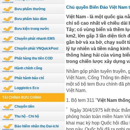
Chủ quyền Biển Đảo Việt Nam 
Bưu phẩm thường
Việt Nam - là một quốc gia n
Bưu phẩm bảo đảm
chỉ số cao nhất về chiều dà
Bưu kiện trong nước
Tây; có vùng biển và thềm lục
km2, lớn gấp 3 lần diện tích 
Chuyển phát nhanh EMS
gần bờ và xa bờ, chạy suốt từ
lý tự nhiên và tiềm năng kinh
Chuyển phát VNQuickPost
thông hàng hải của vùng biể
Phát hàng thu tiền COD
trong chiến lược xây dựng v
Hành chính công
Nhằm góp phần tuyên truyền, g
Việt Nam, Cổng Thông tin điện 
Phát hành báo chí
một số bộ tem Bưu chính đã ph
Loggistics Eco
Việt Nam.
TÀI CHÍNH BƯU CHÍNH
1. Bộ tem 311 "
Việt Nam thốn
Chuyển tiền
Ngày 30/4/1975 kết thúc thắng
phóng hoàn toàn miền Nam Việ
Thu hộ - Chi hộ
khai mạc kỳ họp Quốc hội đầu t
Bảo hiểm nhân thọ Dai-ichi
họp này, Quốc hội đã ra nghị 