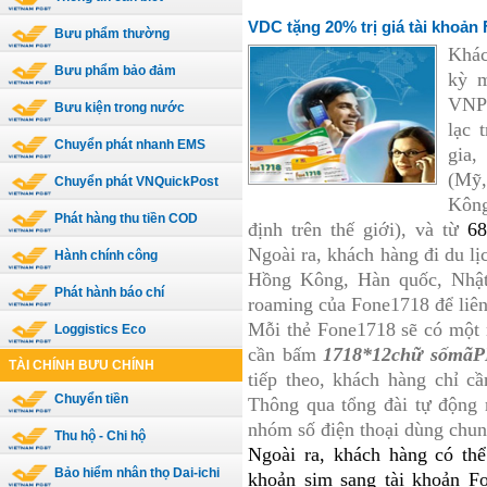
VDC tặng 20% trị giá tài khoản
Bưu phẩm thường
Khác
Bưu phẩm bảo đảm
kỳ m
VNPT
Bưu kiện trong nước
lạc 
Chuyển phát nhanh EMS
gia,
(Mỹ,
Chuyển phát VNQuickPost
Kôn
Phát hàng thu tiền COD
định trên thế giới), và từ
68
Ngoài ra, khách hàng đi du l
Hành chính công
Hồng Kông, Hàn quốc, Nhật 
Phát hành báo chí
roaming của Fone1718 để liên
Mỗi thẻ Fone1718 sẽ có một 
Loggistics Eco
cần bấm
1718*12chữ sốmãP
TÀI CHÍNH BƯU CHÍNH
tiếp theo, khách hàng chỉ c
Chuyển tiền
Thông qua tổng đài tự động 
nhóm số điện thoại dùng chung
Thu hộ - Chi hộ
Ngoài ra, khách hàng có thể
Bảo hiểm nhân thọ Dai-ichi
khoản sim sang tài khoản F