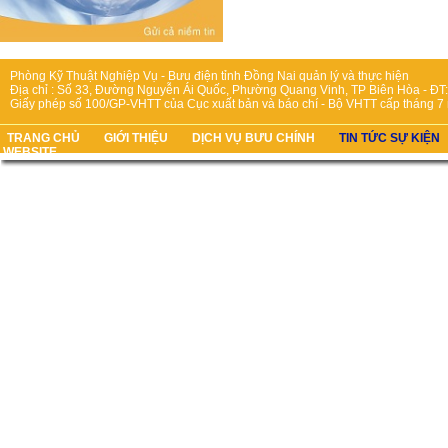
Phòng Kỹ Thuật Nghiệp Vụ - Bưu điện tỉnh Đồng Nai quản lý và thực hiện
Địa chỉ : Số 33, Đường Nguyễn Ái Quốc, Phường Quang Vinh, TP Biên Hòa - ĐT:
Giấy phép số 100/GP-VHTT của Cục xuất bản và báo chí - Bộ VHTT cấp tháng 7
TRANG CHỦ
GIỚI THIỆU
DỊCH VỤ BƯU CHÍNH
TIN TỨC SỰ KIỆN
WEBSITE