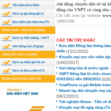
chủ động chuyển tiền từ tài 
Tiết kiệm Bưu Điện
động của VNPT có cùng nhu 
Dịch vụ gia tăng giá trị
Chi tiết xem tại website
www
18001260
Bảo hiểm phi nhân thọ PTI
PHÂN PHỐI - TRUYỀN THÔNG
Dịch vụ Viễn thông - CNTT
CÁC TIN TỨC KHÁC
Bưu điện Đồng Nai thông báo 
Sim Bông Sen (Topup)
nhắn
(15/11/2022)
CÔNG BỐ CHẤT LƯỢNG
Khuyễn mại cực sốc nhân dịp l
(10/02/2017)
Dịch vụ nhận gửi hồ sơ
Gửi hàng hóa đi nước ngoài - 
Dịch vụ Bưu chính KT1
VNPT Đồng Nai tổ chức chươn
DANH SÁCH BƯU GỬI VTN
01/01/2012 đến 29/02/2012
(03/0
VinaPhone ra gói Mobile Inter
Nhanh tay đón khuyến mại c
(06/12/2011)
Trải nghiệm Momo - Tiền vô đầ
Khuyến mại 05 ngày vàng (Từ 